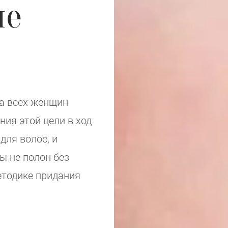
ие
та всех женщин
ния этой цели в ход
для волос, и
ы не полон без
етодике придания